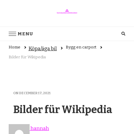
svenskaoldsmobileklubben.se
svenskaoldsmobileklubben.se – allt om att köpa/äga/sälja bilar
MENU
Home
Bygg en carport
Köpa/äga bil
Bilder für Wikipedia
ON
DECEMBER 17, 2021
Bilder für Wikipedia
hannah