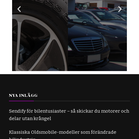
Köpa bil från
bilhandlare
Vågar du inte ta chansen att
köpa en begagnad bil, utan vill
istället skaffa dig en ny? Då
kommer du antagligen att vända
dig till en bilhandlare. Men trots
att det är...
Klicka här
NYA INLÄGG
Sendify för bilentusiaster – så skickar du motorer och
delar utan krångel
Klassiska Oldsmobile-modeller som förändrade