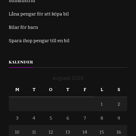
bilindustrin
Låna pengar för att köpa bil
Bilar för barn
Spara ihop pengar till en bil
KALENDER
augusti 2026
M
T
O
T
F
L
S
1
2
3
4
5
6
7
8
9
10
11
12
13
14
15
16